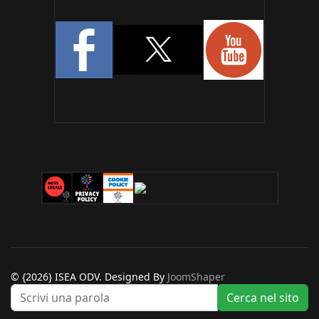
© {2026} ISEA ODV. Designed By
JoomShaper
Ce
Cerca nel sito
ne