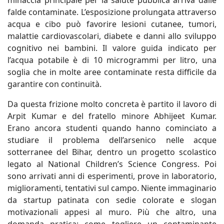
minaccia principale per la salute pubblica arriva dalle
falde contaminate. L’esposizione prolungata attraverso
acqua e cibo può favorire lesioni cutanee, tumori,
malattie cardiovascolari, diabete e danni allo sviluppo
cognitivo nei bambini. Il valore guida indicato per
l’acqua potabile è di 10 microgrammi per litro, una
soglia che in molte aree contaminate resta difficile da
garantire con continuità.
Da questa frizione molto concreta è partito il lavoro di
Arpit Kumar e del fratello minore Abhijeet Kumar.
Erano ancora studenti quando hanno cominciato a
studiare il problema dell’arsenico nelle acque
sotterranee del Bihar, dentro un progetto scolastico
legato al National Children’s Science Congress. Poi
sono arrivati anni di esperimenti, prove in laboratorio,
miglioramenti, tentativi sul campo. Niente immaginario
da startup patinata con sedie colorate e slogan
motivazionali appesi al muro. Più che altro, una