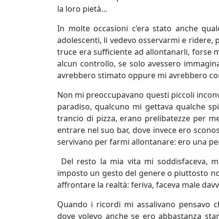
la loro pietà…
In molte occasioni c’era stato anche qua
adolescenti, li vedevo osservarmi e ridere
truce era sufficiente ad allontanarli, fors
alcun controllo, se solo avessero immagina
avrebbero stimato oppure mi avrebbero c
Non mi preoccupavano questi piccoli inconve
paradiso, qualcuno mi gettava qualche spi
trancio di pizza, erano prelibatezze per m
entrare nel suo bar, dove invece ero sconosc
servivano per farmi allontanare: ero una pe
Del resto la mia vita mi soddisfaceva, 
imposto un gesto del genere o piuttosto no
affrontare la realtà: feriva, faceva male dav
Quando i ricordi mi assalivano pensavo 
dove volevo anche se ero abbastanza sta