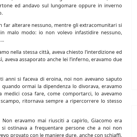
cartone ed andavo sul lungomare oppure in inverno
o.
 far alterare nessuno, mentre gli extracomunitari si
 in malo modo: io non volevo infastidire nessuno,
va…
o nella stessa città, aveva chiesto l’interdizione ed
osì, aveva assaporato anche lei l’inferno, eravamo due
venti anni si faceva di eroina, noi non avevano saputo
di quando ormai la dipendenza lo divorava, eravamo
o a medici cosa fare, come comportarci, lo avevamo
 scampo, ritornava sempre a ripercorrere lo stesso
? Non eravamo mai riusciti a capirlo, Giacomo era
, si ostinava a frequentare persone che a noi non
avevo provato con le maniere dure, anche con schiaffi,