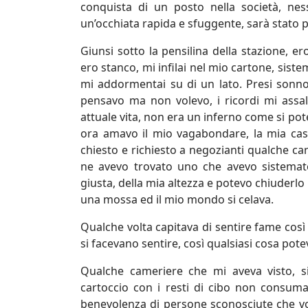
conquista di un posto nella società, ne
un’occhiata rapida e sfuggente, sarà stato 
Giunsi sotto la pensilina della stazione, e
ero stanco, mi infilai nel mio cartone, sist
mi addormentai su di un lato. Presi sonn
pensavo ma non volevo, i ricordi mi assali
attuale vita, non era un inferno come si po
ora amavo il mio vagabondare, la mia casa
chiesto e richiesto a negozianti qualche car
ne avevo trovato uno che avevo sistemato
giusta, della mia altezza e potevo chiuderlo 
una mossa ed il mio mondo si celava.
Qualche volta capitava di sentire fame così r
si facevano sentire, così qualsiasi cosa po
Qualche cameriere che mi aveva visto, 
cartoccio con i resti di cibo non consuma
benevolenza di persone sconosciute che vo