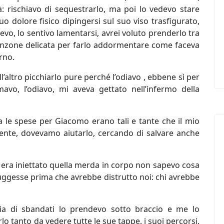
ità: rischiavo di sequestrarlo, ma poi lo vedevo stare
uo dolore fisico dipingersi sul suo viso trasfigurato,
vo, lo sentivo lamentarsi, avrei voluto prenderlo tra
canzone delicata per farlo addormentare come faceva
orno.
l’altro picchiarlo pure perché l’odiavo , ebbene sì per
avo, l’odiavo, mi aveva gettato nell’infermo della
 le spese per Giacomo erano tali e tante che il mio
ente, dovevamo aiutarlo, cercando di salvare anche
 era iniettato quella merda in corpo non sapevo cosa
truggesse prima che avrebbe distrutto noi: chi avrebbe
a di sbandati lo prendevo sotto braccio e me lo
lo tanto da vedere tutte le sue tappe, i suoi percorsi,