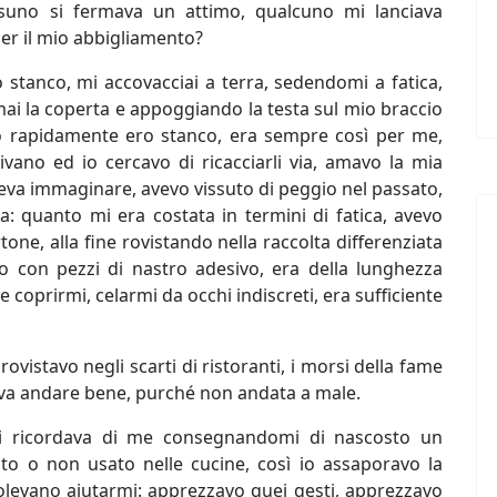
ssuno si fermava un attimo, qualcuno mi lanciava
per il mio abbigliamento?
ro stanco, mi accovacciai a terra, sedendomi a fatica,
emai la coperta e appoggiando la testa sul mio braccio
o rapidamente ero stanco, era sempre così per me,
vano ed io cercavo di ricacciarli via, amavo la mia
teva immaginare, avevo vissuto di peggio nel passato,
: quanto mi era costata in termini di fatica, avevo
tone, alla fine rovistando nella raccolta differenziata
 con pezzi di nastro adesivo, era della lunghezza
e coprirmi, celarmi da occhi indiscreti, era sufficiente
ovistavo negli scarti di ristoranti, i morsi della fame
teva andare bene, purché non andata a male.
si ricordava di me consegnandomi di nascosto un
to o non usato nelle cucine, così io assaporavo la
levano aiutarmi: apprezzavo quei gesti, apprezzavo