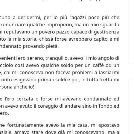
lcuno a deridermi, per lo più ragazzi poco più che
, pronunciare qualche improperio, ma un mio sguardo
e mi reputavano un povero pazzo capace di gesti senza
to la mia storia, chissà forse avrebbero capito e mi
ondannato provando pietà.
nienti ero sereno, tranquillo, avevo il mio angolo di
cciolo così avevo qualche soldo per un caffè od un
e, chi mi conosceva non faceva problemi a lasciarmi
iuto esigevano prima i soldi e poi, in tutta fretta mi
rsona anche io!
me l’ero cercata o forse mi avevano condannato ed
n avevo avuto il coraggio di andare sino in fondo ed
vero.
che fortunatamente avevo la mia casa, mi spostavo
nziale, amavo stare dove già mi conoscevano, ma a