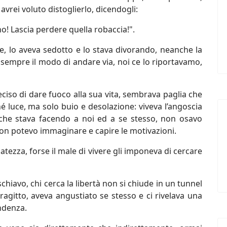
 avrei voluto distoglierlo, dicendogli:
no! Lascia perdere quella robaccia!".
e, lo aveva sedotto e lo stava divorando, neanche la
 sempre il modo di andare via, noi ce lo riportavamo,
eciso di dare fuoco alla sua vita, sembrava paglia che
 luce, ma solo buio e desolazione: viveva l’angoscia
 che stava facendo a noi ed a se stesso, non osavo
on potevo immaginare e capire le motivazioni.
uatezza, forse il male di vivere gli imponeva di cercare
hiavo, chi cerca la libertà non si chiude in un tunnel
tragitto, aveva angustiato se stesso e ci rivelava una
endenza.