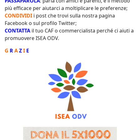
PASSAPAROLA
: parla con amici e parenti, è il metodo
più efficace per aiutarci a moltiplicare le preferenze;
CONDIVIDI
i post che trovi sulla nostra pagina
Facebook o sul profilo Twitter;
CONTATTA
il tuo CAF o commercialista perché ci aiuti a
promuovere ISEA ODV.
G
R
A
Z
I
E