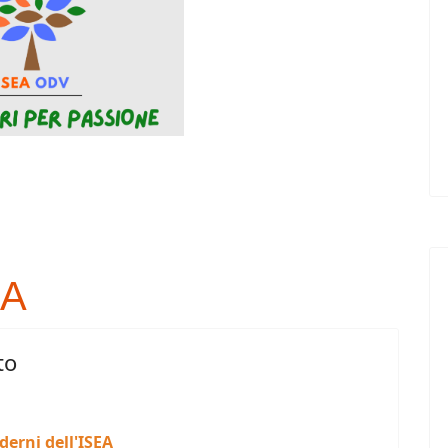
EA
to
derni dell'ISEA