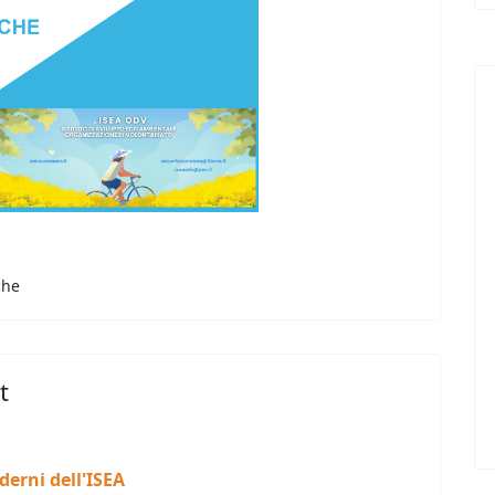
che
t
derni dell'ISEA