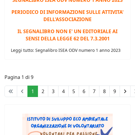
S
EGNALIBRO ISEA ODV NUMERO 1 ANNO 202
3
PERIODICO DI INFORMAZIONE SULLE ATTIVITA'
DELL'ASSOCIAZIONE
IL SEGNALIBRO NON E' UN EDITORIALE AI
SENSI DELLA LEGGE 62 DEL 7.3.2001
Leggi tutto: Segnalibro ISEA ODV numero 1 anno 2023
Pagina 1 di 9
1
2
3
4
5
6
7
8
9