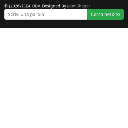
© {2026} ISEA ODV. Designed By
JoomShaper
Ce
Cerca nel sito
ne
si