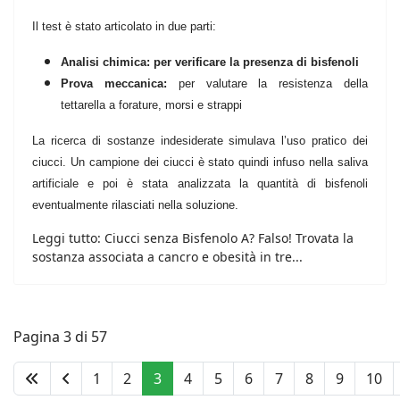
Il test è stato articolato in due parti:
Analisi chimica: per verificare la presenza di bisfenoli
Prova meccanica:
per valutare la resistenza della
tettarella a forature, morsi e strappi
La ricerca di sostanze indesiderate simulava l’uso pratico dei
ciucci. Un campione dei ciucci è stato quindi infuso nella saliva
artificiale e poi è stata analizzata la quantità di bisfenoli
eventualmente rilasciati nella soluzione.
Leggi tutto: Ciucci senza Bisfenolo A? Falso! Trovata la
sostanza associata a cancro e obesità in tre...
Pagina 3 di 57
1
2
3
4
5
6
7
8
9
10